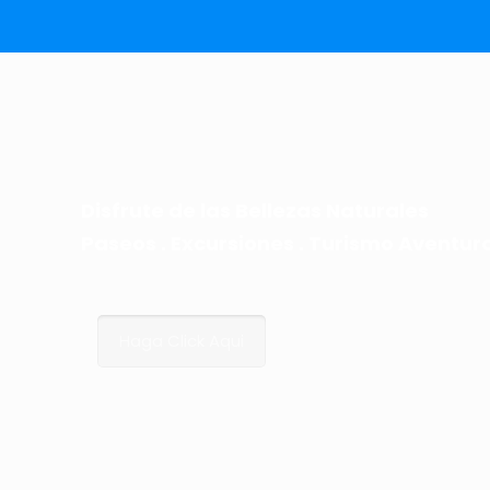
Disfrute de las Bellezas Naturales
Paseos . Excursiones . Turismo Aventur
Haga Click Aqui