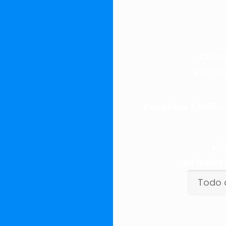
Como 
Por di
Por Micro / Avión
Inf
Su histor
Todo 