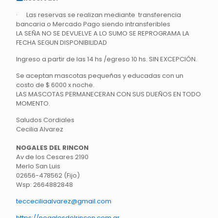
· Las reservas se realizan mediante transferencia
bancaria o Mercado Pago siendo intransferibles
LA SEÑA NO SE DEVUELVE A LO SUMO SE REPROGRAMA LA
FECHA SEGUN DISPONIBILIDAD
Ingreso a partir de las 14 hs /egreso 10 hs. SIN EXCEPCIÓN.
Se aceptan mascotas pequeñas y educadas con un
costo de $ 6000 x noche.
LAS MASCOTAS PERMANECERAN CON SUS DUEÑOS EN TODO
MOMENTO.
Saludos Cordiales
Cecilia Alvarez
NOGALES DEL RINCON
Av de los Cesares 2190
Merlo San Luis
02656-478562 (Fijo)
Wsp: 2664882848
tecceciliaalvarez@gmail.com
https://nogalesdelrincon.com.ar