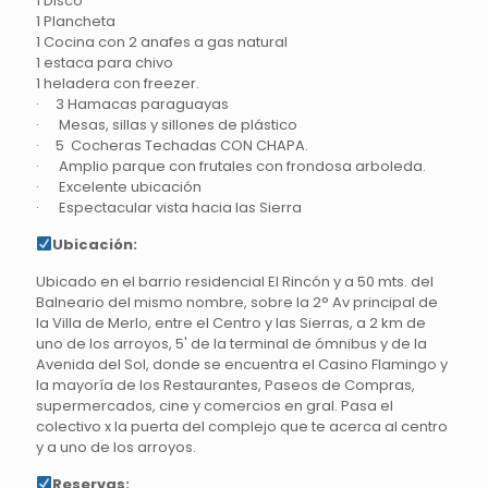
1 Disco
1 Plancheta
1 Cocina con 2 anafes a gas natural
1 estaca para chivo
1 heladera con freezer.
· 3 Hamacas paraguayas
· Mesas, sillas y sillones de plástico
· 5 Cocheras Techadas CON CHAPA.
· Amplio parque con frutales con frondosa arboleda.
· Excelente ubicación
· Espectacular vista hacia las Sierra
Ubicación:
Ubicado en el barrio residencial El Rincón y a 50 mts. del
Balneario del mismo nombre, sobre la 2° Av principal de
la Villa de Merlo, entre el Centro y las Sierras, a 2 km de
uno de los arroyos, 5' de la terminal de ómnibus y de la
Avenida del Sol, donde se encuentra el Casino Flamingo y
la mayoría de los Restaurantes, Paseos de Compras,
supermercados, cine y comercios en gral. Pasa el
colectivo x la puerta del complejo que te acerca al centro
y a uno de los arroyos.
Reservas: