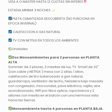
VISA A O MASTER HASTA 12 CUOTAS SIN INTERES
ESTADIA MINIMA 3 NOCHES
PILETA CLIMATIZADA DESCUBIERTA (NO FUNCIONA EN
EPOCA INVERNAL)
CALEFACCION A GAS NATURAL
TV CON NETFLIX EN TODOS LOS AMBIENTES
Unidades
Dos Monoambientes para 2 personas en PLANTA
ALTA
Sommier de 2 plazas, 2 mesitas de luz, TV Smart de 32''
(con cable y NETFLIX ) mesa con 2 sillas, 1 sillon,
calefacción de tiro balanceado a gas natural,
guardarropa, ventilador de techo, heladera bajo mesada
con congelador, microondas, pava eléctrica, vajilla, aire
acondicionado, WIFI por fibra optica, ropa blanca y 2
sillones con mesita en el balcón con una hermosa vista
hacia las Sierras.
Monoambiente hasta 4 personas en PLANTA BAJA.