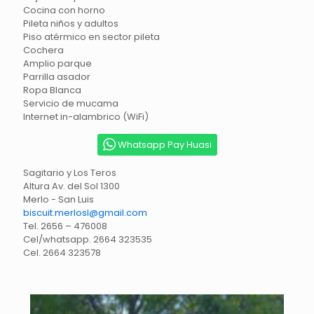
Cocina con horno
Pileta niños y adultos
Piso atérmico en sector pileta
Cochera
Amplio parque
Parrilla asador
Ropa Blanca
Servicio de mucama
Internet in-alambrico (WiFi)
Whatsapp Pay Huasi
Sagitario y Los Teros
Altura Av. del Sol 1300
Merlo - San Luis
biscuit.merlosl@gmail.com
Tel. 2656 – 476008
Cel/whatsapp. 2664 323535
Cel. 2664 323578